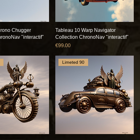
hrono Chugger
Tableau 10 Warp Navigator
ronoNav "interactif"
Collection ChronoNav "interactif"
Price
€99.00
Limeted 90