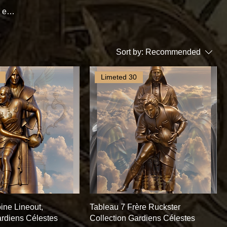
 est
En
space
Sort by:
Recommended
Limeted 30
ine Lineout,
Tableau 7 Frère Ruckster
ardiens Célestes
Collection Gardiens Célestes