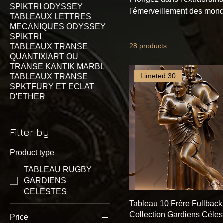
SPIKTRI ODYSSEY
l'émerveillement des monde
TABLEAUX LETTRES
une fenêtre vers l'inconnu,
MECANIQUES ODYSSEY
acquérant l'une de ces œuv
SPIKTRI
28 products
TABLEAUX TRANSE
; vous investissez dans un
QUANTIXIART OU
tableaux ne sont pas simpl
TRANSE KANTIK MARBL
réalités alternatives et des
Limeted 30
TABLEAUX TRANSE
SPKTFURY ET ECLAT
D'ETHER
Filter by
Product type
TABLEAU RUGBY
GARDIENS
CELESTES
Tableau 10 Frère Fullback
Collection Gardiens Céles
Price