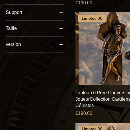
Price
€190.00
Support
€99
€190
Limeted 30
aluminium brossé
Taille
verre acylique
30x40cm
version
45x60cm
cuivre antique
60x80cm
futuriste
Tableau 6 Père Conversio
JoueurCollection Gardien
Célestes
Price
€190.00
Limeted 30