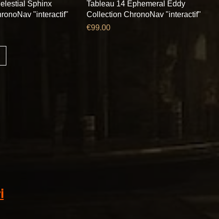
elestial Sphinx
Tableau 14 Ephemeral Eddy
ronoNav "interactif"
Collection ChronoNav "interactif"
Price
€99.00
i