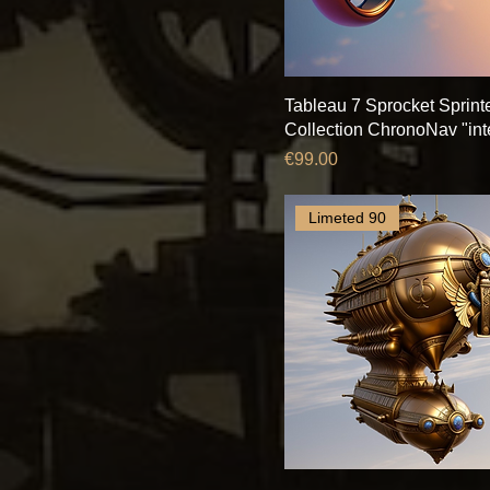
Tableau 7 Sprocket Sprint
Collection ChronoNav "inte
Price
€99.00
Limeted 90