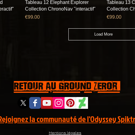
ad
Tableau 12 Elephant Explorer
Tableau 13 C
ractif"
Collection ChronoNav "interactif"
Collection Ch
Price
Price
€99.00
€99.00
Load More
RETOUR AU GROUND ZEROr
Rejoignez la communauté de l'Odyssey Spiktr
Mentions légales