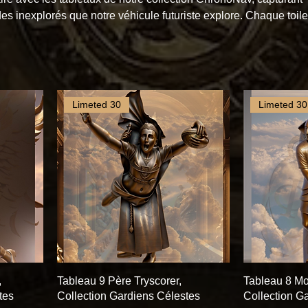
s inexplorés que notre véhicule futuriste explore. Chaque toile
 un portail visuel vers des aventures temporelles inoubliables. 
res exceptionnelles, vous faites bien plus que décorer votre e
 morceau d'exploration, d'imagination et de découverte. Ces
ement des œuvres d'art, ce sont des portes ouvertes vers des
 horizons infinis. Laissez l
Limeted 30
Limeted 30
,
Tableau 9 Père Tryscorer,
Tableau 8 Mo
tes
Collection Gardiens Célestes
Collection G