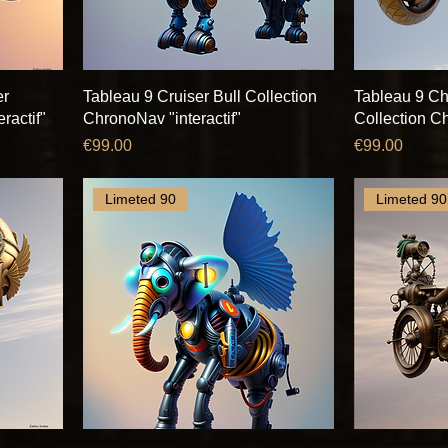
er
Tableau 9 Cruiser Bull Collection
Tableau 9 C
ractif"
ChronoNav "interactif"
Collection Ch
Price
Price
€99.00
€99.00
Limeted 90
Limeted 90