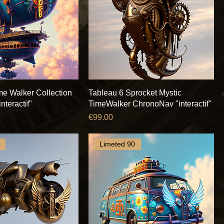
me Walker Collection
Tableau 6 Sprocket Mystic
teractif"
TimeWalker ChronoNav "interactif"
Price
€99.00
Limeted 90