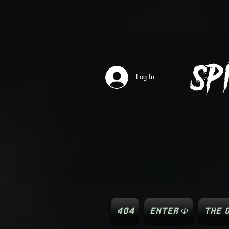
SP
Log In
404
ENTER Φ
THE O