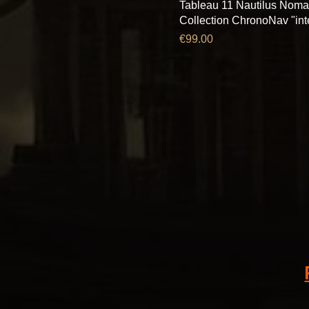
Tableau 11 Nautilus Nom
Collection ChronoNav "inte
Price
€99.00