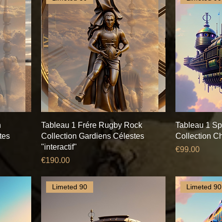
n
Tableau 1 Frére Rugby Rock
Tableau 1 Sp
tes
Collection Gardiens Célestes
Collection Ch
"interactif"
Price
€99.00
Price
€190.00
Limeted 90
Limeted 90