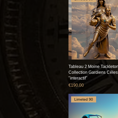
Tableau 2 Moine Tackleto
Collection Gardiens Céles
"interactif"
Price
€190.00
Limeted 90