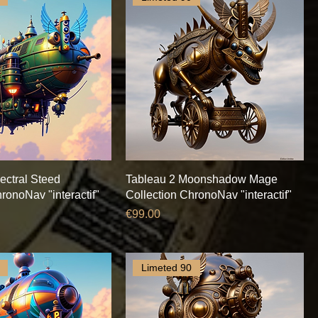
ectral Steed
Tableau 2 Moonshadow Mage
ronoNav "interactif"
Collection ChronoNav "interactif"
Price
€99.00
Limeted 90