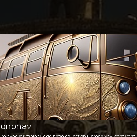
hrononav
ire avec les tableaux de notre collection ChronoNav, capturant