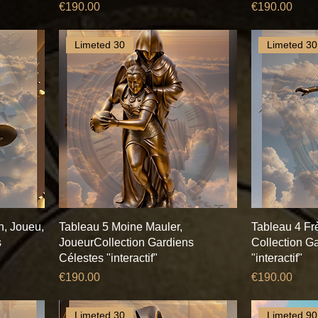
Price
Price
€190.00
€190.00
Limeted 30
Limeted 30
n, Joueu,
Tableau 5 Moine Mauler,
Tableau 4 Fr
s
JoueurCollection Gardiens
Collection G
Célestes "interactif"
"interactif"
Price
Price
€190.00
€190.00
Limeted 30
Limeted 90