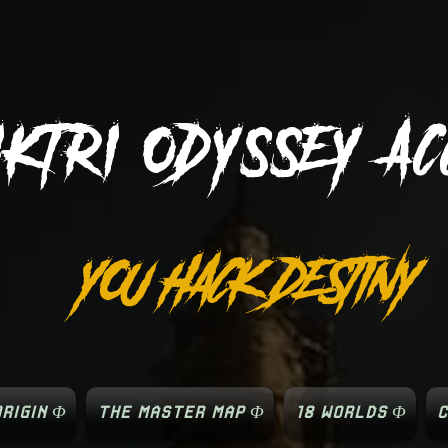
IKTRI
ODYSSEY AC
YOU HACK DESTINY
RIGIN Φ
THE MASTER MAP Φ
18 WORLDS Φ
C