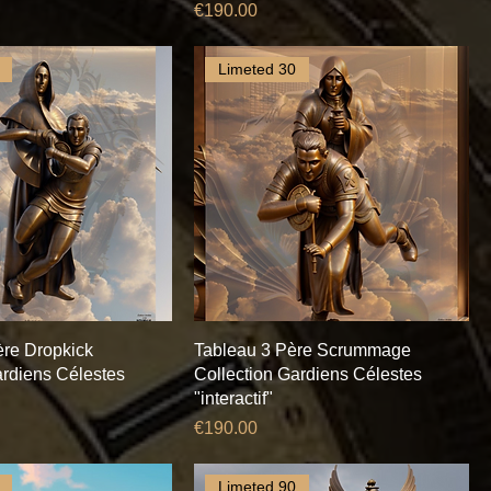
Price
€190.00
Limeted 30
ère Dropkick
Tableau 3 Père Scrummage
ardiens Célestes
Collection Gardiens Célestes
"interactif"
Price
€190.00
Limeted 90