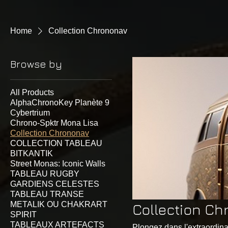
Home
Collection Chrononav
Browse by
All Products
AlphaChronoKey Planète 9
Cybertrium
Chrono-Spktr Mona Lisa
Collection Chrononav
COLLECTION TABLEAU
BITKANTIK
Street Monas: Iconic Walls
TABLEAU RUGBY
GARDIENS CELESTES
TABLEAU TRANSE
METALIK OU CHAKRART
Collection C
SPIRIT
TABLEAUX ARTEFACTS
Plongez dans l'extraordina