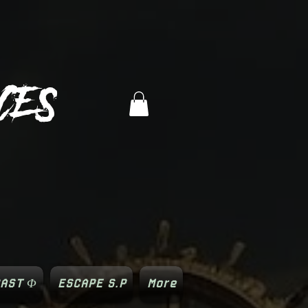
CES
AST Φ
ESCAPE S.P
More