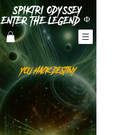
SPIKTRI
ODYSSEY
ENTER THE LEGEND Φ
YOU HACK DESTINY