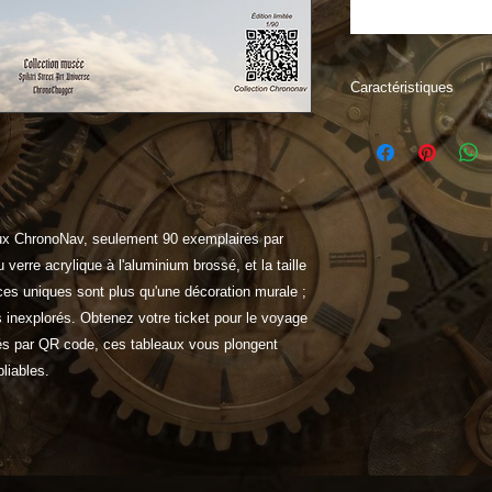
Caractéristiques
"Embarquez dans l'a
en vous appropriant
Chaque tableau Chro
explorer les confins 
captivants et les co
eaux ChronoNav, seulement 90 exemplaires par
dans des mondes ine
 verre acrylique à l'aluminium brossé, et la taille
opportunité unique 
interstellaire et lais
ces uniques sont plus qu'une décoration murale ;
 inexplorés. Obtenez votre ticket pour le voyage
fiés par QR code, ces tableaux vous plongent
liables.