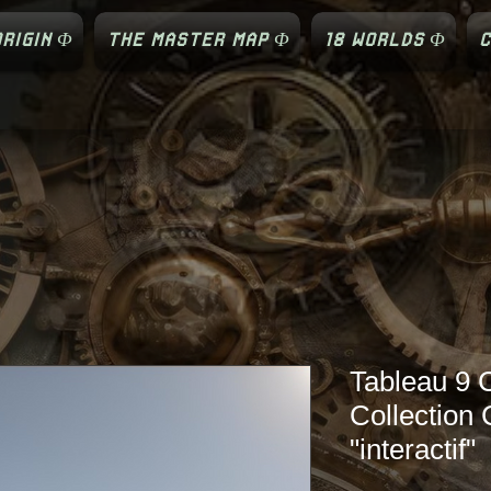
RIGIN Φ
THE MASTER MAP Φ
18 WORLDS Φ
C
Tableau 9 
Collection
"interactif"