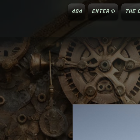
404
ENTER Φ
THE O