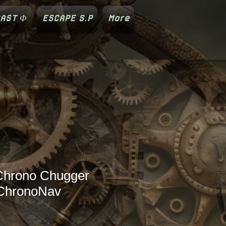
AST Φ
ESCAPE S.P
More
Chrono Chugger
 ChronoNav