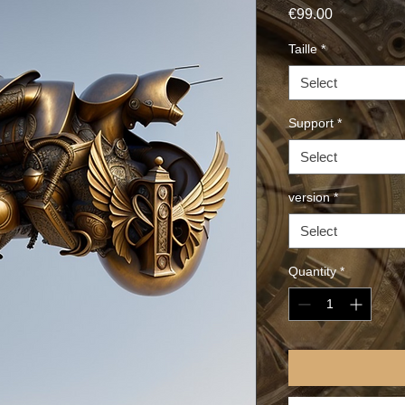
Price
€99.00
Taille
*
Select
Support
*
Select
version
*
Select
Quantity
*