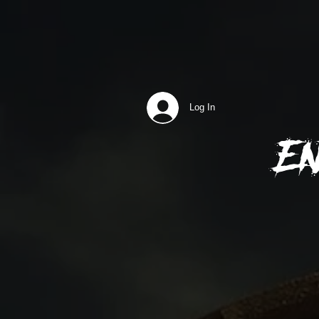
Log In
E