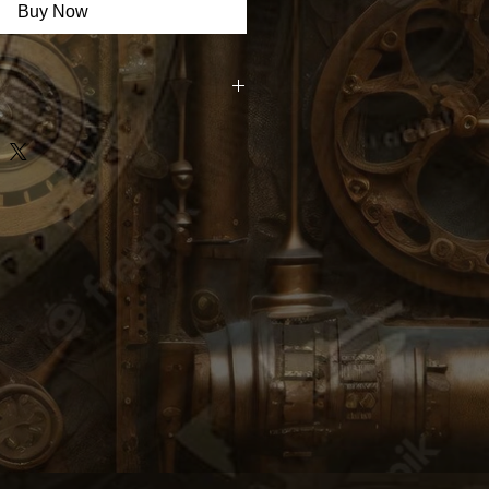
Buy Now
venture et devenez collectionneur
 un morceau du musée Spiktri !
noNav est une invitation à
du multivers spiktronien. Les détails
uleurs vibrantes vous immergent
xplorés. Saisissez cette
de posséder un morceau d'histoire
sez libre cours à votre imagination."