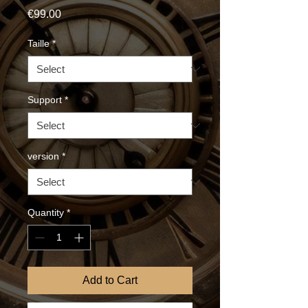
Price
€99.00
Taille
*
Support
*
version
*
Quantity
*
Add to Cart