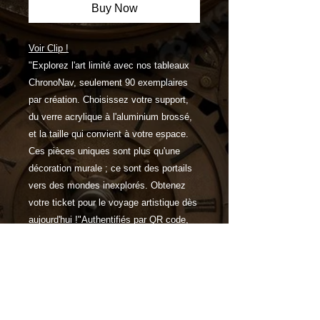
Buy Now
Voir Clip !
"Explorez l'art limité avec nos tableaux
ChronoNav, seulement 90 exemplaires
par création. Choisissez votre support,
du verre acrylique à l'aluminium brossé,
et la taille qui convient à votre espace.
Ces pièces uniques sont plus qu'une
décoration murale ; ce sont des portails
vers des mondes inexplorés. Obtenez
votre ticket pour le voyage artistique dès
aujourd'hui !"Authentifiés par QR code,
ces tableaux vous plongent dans des
aventures temporelles inoubliables.
Caractéristiques