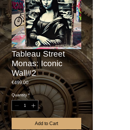
Tableau Street
Monas: Iconic
Wall#2
Price
€499.00
Quantity
*
Add to Cart