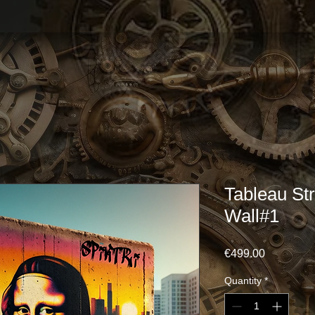
Tableau St
Wall#1
Price
€499.00
Quantity
*