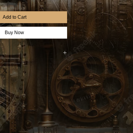
Add to Cart
Buy Now
c Walls" se distingue par ses
u format carré de 40x40 cm,
rimées sur verre acrylique pour
cédent. Chaque tableau, signé par
ne d'un certificat d'authenticité,
et sa singularité. Cette collection
'Gardiens de l'Art Éternel', incarne
et art avec l'élégance du verre,
îtresse à tout espace de vie ou