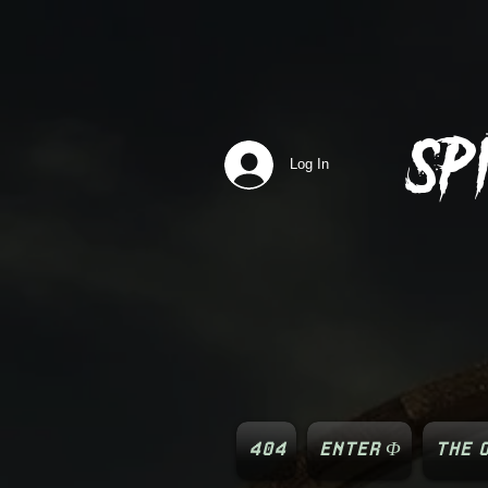
SP
Log In
404
ENTER Φ
THE O