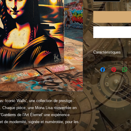
Caractéristiques
"Street Monas: Iconi
œuvres exclusives a
méticuleusement imp
une clarté sans pré
l'artiste, s'accompag
assurant son origine 
s: Iconic Walls', une collection de prestige
limitée, réserve aux 
s. Chaque pièce, une Mona Lisa réinventée en
la rencontre du stre
 'Gardiens de l'Art Éternel' une expérience
offrant une pièce ma
e et de modernité, signée et numérotée, pour les
galerie.