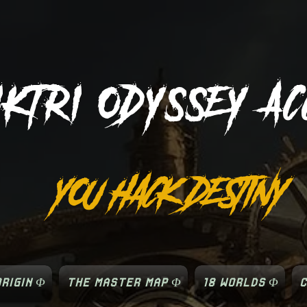
IKTRI
ODYSSEY AC
YOU HACK DESTINY
RIGIN Φ
THE MASTER MAP Φ
18 WORLDS Φ
C