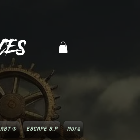
CES
AST Φ
ESCAPE S.P
More