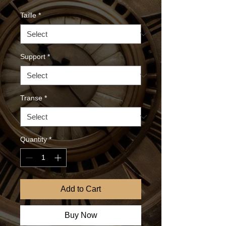
Taille
*
Support
*
Transe
*
Quantity
*
Add to Cart
Buy Now