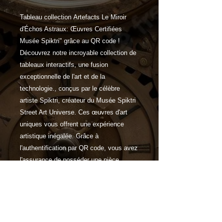
Tableau collection Artefacts Le Miroir
d'Échos Astraux: Œuvres Certifiées
Musée Spiktri" grâce au QR code !
Découvrez notre incroyable collection de
tableaux interactifs, une fusion
exceptionnelle de l'art et de la
technologie., conçus par le célèbre
artiste Spiktri, créateur du Musée Spiktri
Street Art Universe. Ces œuvres d'art
uniques vous offrent une expérience
artistique inégalée. Grâce à
l'authentification par QR code, vous avez
l'assurance de posséder une pièce
authentique de cet univers artistique
exceptionnel.
Caractéristiques