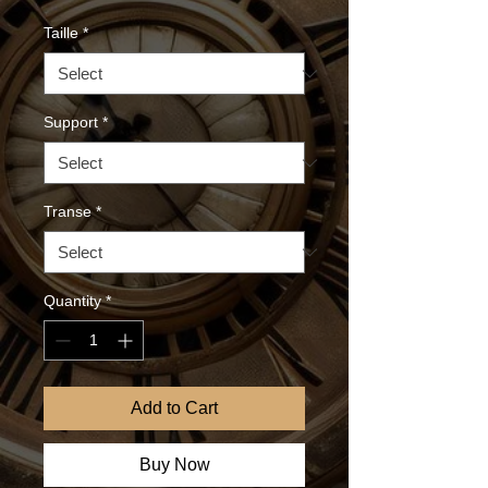
Taille
*
Support
*
Transe
*
Quantity
*
Add to Cart
Buy Now