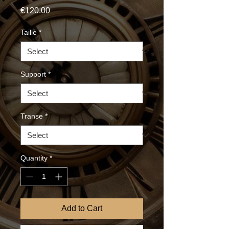
Price
€120.00
Taille
*
Support
*
Transe
*
Quantity
*
Add to Cart