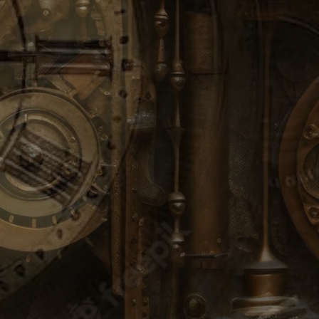
 édition limitée est bien plus qu'un
st une expérience immersive, un lien
s fascinant des Gardiens de l'Encre
 pas cette opportunité rare de
e l'histoire de l'abbaye de
tivers.