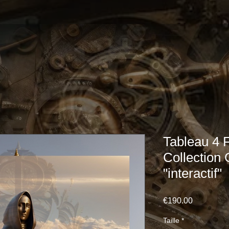
Tableau 4 
Collection
"interactif"
Price
€190.00
Taille
*