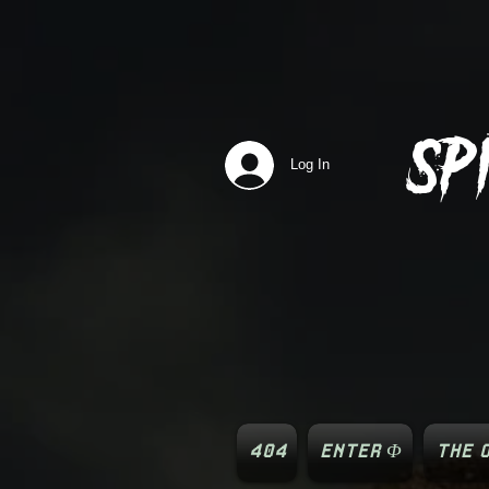
SP
Log In
404
ENTER Φ
THE O