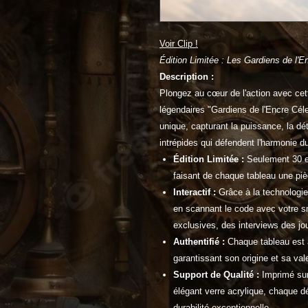
Voir Clip !
Édition Limitée : Les Gardiens de l'En
Description :
Plongez au cœur de l'action avec cett
légendaires "Gardiens de l'Encre Cél
unique, capturant la puissance, la dé
intrépides qui défendent l'harmonie d
Édition Limitée :
Seulement 30 ex
faisant de chaque tableau une piè
Interactif :
Grâce à la technologie
en scannant le code avec votre s
exclusives, des interviews des jou
Authentifié :
Chaque tableau est au
garantissant son origine et sa val
Support de Qualité :
Imprimé sur
élégant verre acrylique, chaque d
durabilité exceptionnelle.