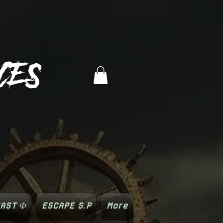
CES
AST Φ
ESCAPE S.P
More