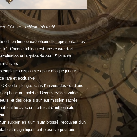
Chaque tableau Cette
simple tableau ; c'e
direct avec l'univer
Céleste. Ne manquez
cre Céleste - Tableau Interactif
posséder une pièce d
Fontfroide et du mul
e édition limitée exceptionnelle représentant les
este". Chaque tableau est une œuvre d'art
termination et la grâce de ces 15 joueurs
u multivers.
emplaires disponibles pour chaque joueur,
ce rare et exclusive.
 QR code, plongez dans l'univers des Gardiens
martphone ou tablette. Découvrez des vidéos
eurs, et des détails sur leur mission sacrée.
thentifié avec un certificat d'authenticité,
eur.
 un support en aluminium brossé, recouvert d'un
étail est magnifiquement préservé pour une