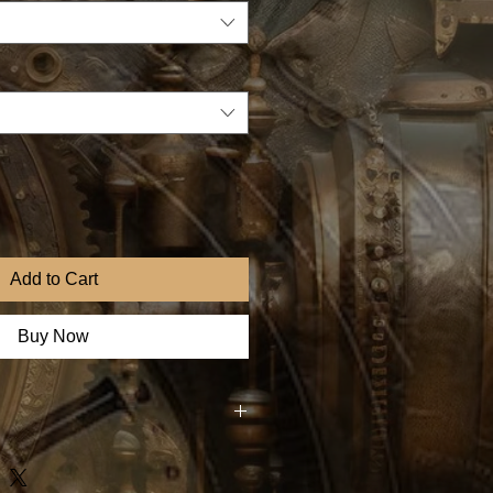
Add to Cart
Buy Now
venture et devenez collectionneur
 un morceau du musée Spiktri !