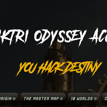
IKTRI
ODYSSEY AC
YOU HACK DESTINY
RIGIN Φ
THE MASTER MAP Φ
18 WORLDS Φ
C