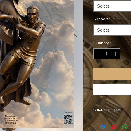
Select
Support
*
Select
Quantity
*
Caractéristiques
"Embarquez dans l'a
en vous appropriant