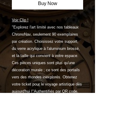
Buy Now
Voir Clip !
"Explorez l'art limité avec nos tableaux
ChronoNav, seulement 90 exemplaires
par création. Choisissez votre support,
du verre acrylique à l'aluminium brossé,
et la taille qui convient à votre espace.
Ces pièces uniques sont plus qu'une
décoration murale ; ce sont des portails
vers des mondes inexplorés. Obtenez
votre ticket pour le voyage artistique dès
aujourd'hui !"Authentifiés par QR code,
ces tableaux vous plongent dans des
aventures temporelles inoubliables.
Caractéristiques