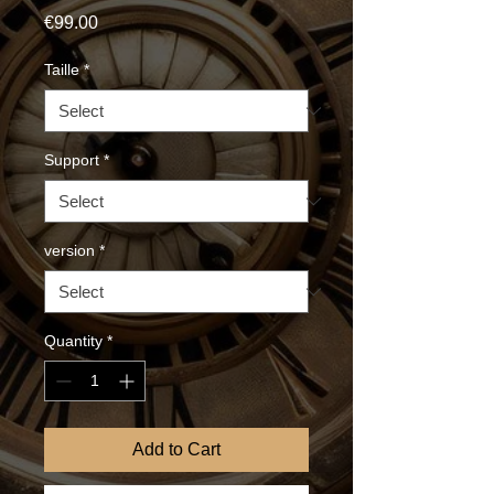
Price
€99.00
Taille
*
Support
*
version
*
Quantity
*
Add to Cart