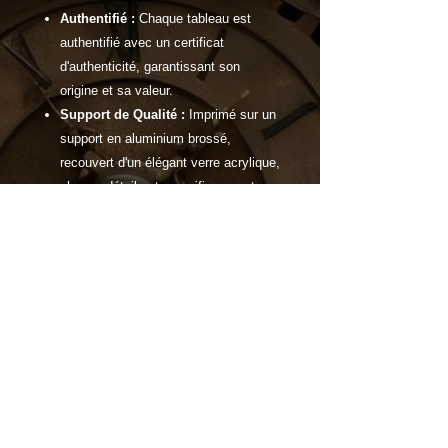
Authentifié :
Chaque tableau est
authentifié avec un certificat
d'authenticité, garantissant son
origine et sa valeur.
Support de Qualité :
Imprimé sur un
support en aluminium brossé,
recouvert d'un élégant verre acrylique,
chaque détail est magnifiquement
préservé pour une durabilité
exceptionnelle.
Dimensions Variées :
Disponible
dans différentes dimensions pour
s'adapter parfaitement à votre
espace, que ce soit dans votre salon,
votre bureau ou votre salle de jeux.
Caractéristiques