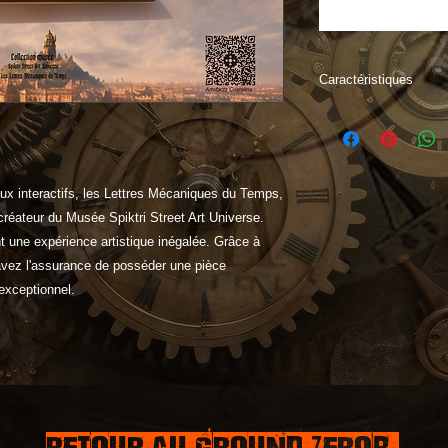
Caractéristiques
Choisissez parmi u
qualité, notamment l
brossé, ainsi que dif
œuvre à votre espac
aux interactifs, les Lettres Mécaniques du Temps,
technologie interac
 créateur du Musée Spiktri Street Art Universe.
Temps, qui vous per
t une expérience artistique inégalée. Grâce à
instant.
 avez l'assurance de posséder une pièce
 exceptionnel.