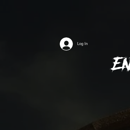
Log In
E