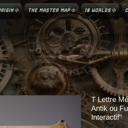
RIGIN Φ
THE MASTER MAP Φ
18 WORLDS Φ
C
T Lettre M
Antik ou Fu
Interactif"