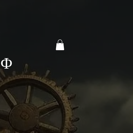
Y
D Φ