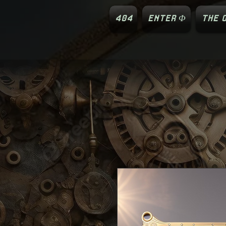
404
ENTER Φ
THE O