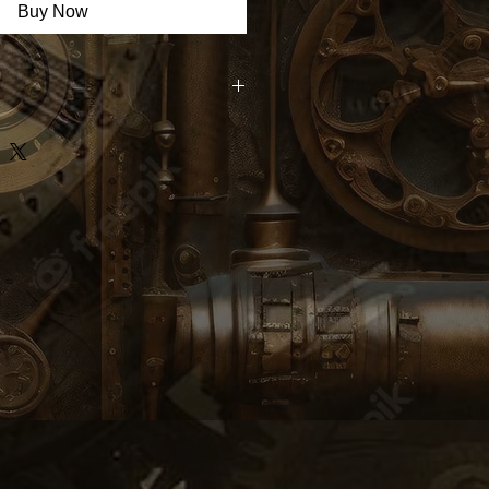
Buy Now
ne gamme de supports de haute
e verre acrylique et l'aluminium
férentes tailles pour adapter votre
e. Chaque tableau est doté de la
tive des Lettres Mécaniques du
met de plonger dans le futur en un