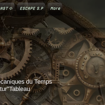
AST Φ
ESCAPE S.P
More
écaniques du Temps
tur"Tableau