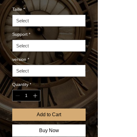
Taille
*
Support
*
version
*
Quantity
*
Add to Cart
Buy Now