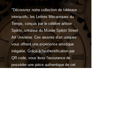
"Découvrez notre collection de tableaux
interactifs, les Lettres Mécaniques du
Temps, conçus par le célèbre artiste
Spiktri, créateur du Musée Spiktri Street
Art Universe. Ces œuvres d'art uniques
vous offrent une expérience artistique
inégalée. Grâce à l'authentification par
QR code, vous avez l'assurance de
posséder une pièce authentique de cet
univers artistique exceptionnel.
Caractéristiques
Choisissez parmi une gamme de
supports de haute qualité,
notamment le verre acrylique et
l'aluminium brossé, ainsi que
différentes tailles pour adapter votre