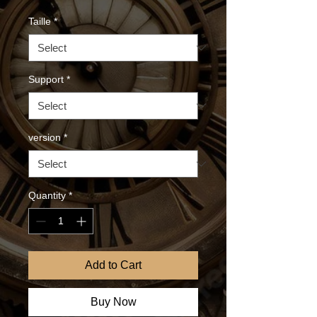
Taille
*
Support
*
version
*
Quantity
*
Add to Cart
Buy Now