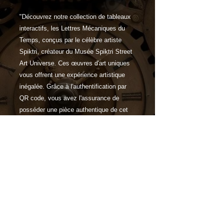
"Découvrez notre collection de tableaux
interactifs, les Lettres Mécaniques du
Temps, conçus par le célèbre artiste
Spiktri, créateur du Musée Spiktri Street
Art Universe. Ces œuvres d'art uniques
vous offrent une expérience artistique
inégalée. Grâce à l'authentification par
QR code, vous avez l'assurance de
posséder une pièce authentique de cet
univers artistique exceptionnel.
Caractéristiques
Choisissez parmi une gamme de
supports de haute qualité,
notamment le verre acrylique et
l'aluminium brossé, ainsi que
différentes tailles pour adapter votre