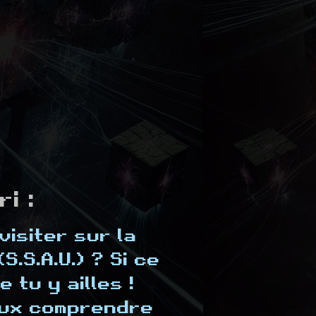
i :
isiter sur la
.S.A.U.) ? Si ce
 tu y ailles !
eux comprendre