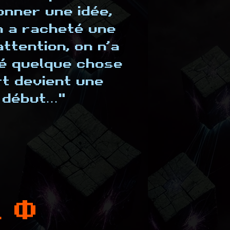
onner une idée,
on a racheté une
ttention, on n’a
éé quelque chose
rt devient une
e début…"
L Φ