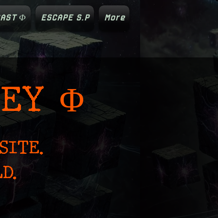
AST Φ
ESCAPE S.P
More
SEY Φ
SITE.
D.