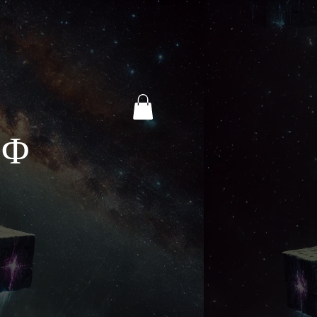
Y
D Φ