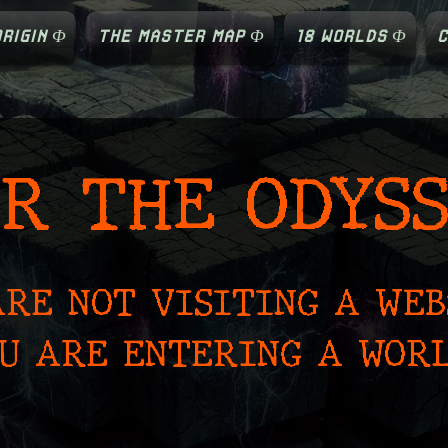
RIGIN Φ
THE MASTER MAP Φ
18 WORLDS Φ
C
R THE ODYS
ARE NOT VISITING A WEB
U ARE ENTERING A WORL