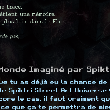
e trace.
étient une mémoire.
 plus loin dans le Flux.
rde pas.
Monde Imaginé par Spiktr
e tu as déjà eu la chance de v
e Spiktri Street Art Universe (S
ore le cas, il faut vraiment que
rce que ça te permettra de mi