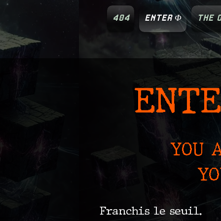
404
ENTER Φ
THE O
ENTE
YOU 
YO
Franchis le seuil.