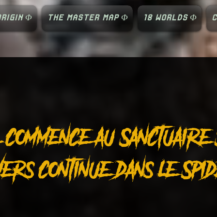
RIGIN Φ
THE MASTER MAP Φ
18 WORLDS Φ
C
commence au Sanctuaire S
Vers continue dans le Spi