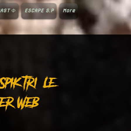
AST Φ
ESCAPE S.P
More
pik tri. Le
der Web.