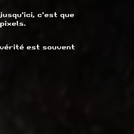
jusqu'ici, c'est que
pixels.
a vérité est souvent