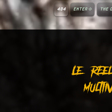
404
ENTER Φ
THE O
Le rEel 
multIi