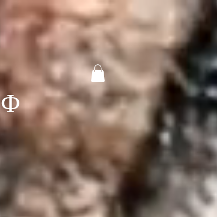
Y
D Φ