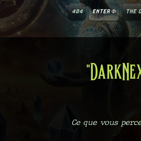
404
ENTER Φ
THE O
"DarkNex
Ce que vous perce