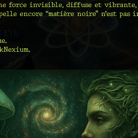
ne force invisible, diffuse et vibrante,
pelle encore “matière noire” n’est pas i
e.
rkNexium.