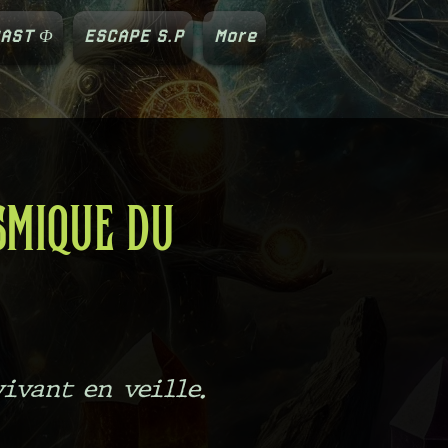
AST Φ
ESCAPE S.P
More
smique du
vivant en veille.