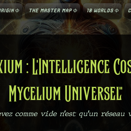
RIGIN Φ
THE MASTER MAP Φ
18 WORLDS Φ
C
ium : L'Intelligence Co
Mycelium Universel"
vez comme vide n’est qu’un réseau 