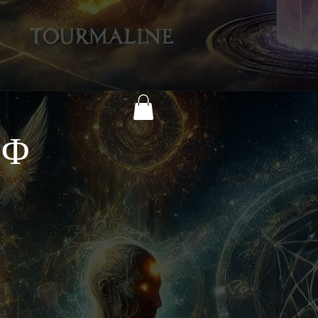
Y
D Φ