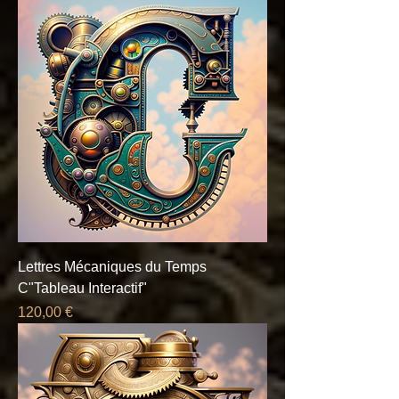
Lettres Mécaniques du Temps
C"Tableau Interactif"
Prix
120,00 €