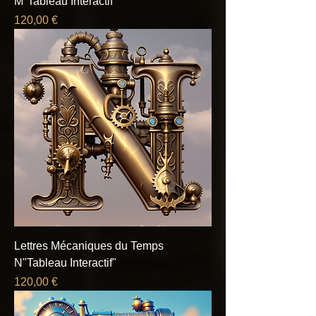
M"Tableau Interactif"
Prix
120,00 €
Lettres Mécaniques du Temps
N"Tableau Interactif"
Prix
120,00 €