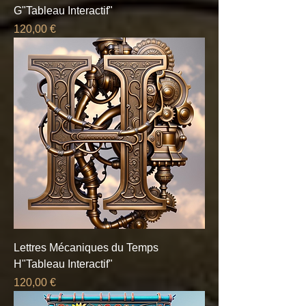
G"Tableau Interactif"
Prix
120,00 €
Lettres Mécaniques du Temps
H"Tableau Interactif"
Prix
120,00 €