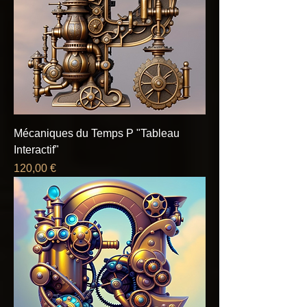
Mécaniques du Temps P "Tableau
Interactif"
Prix
120,00 €