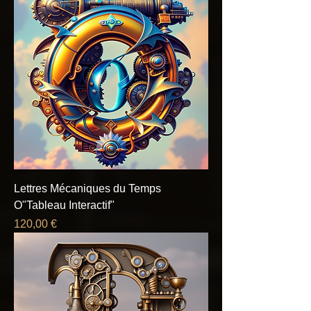
Lettres Mécaniques du Temps
O"Tableau Interactif"
Prix
120,00 €