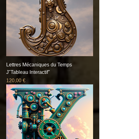
Lettres Mécaniques du Temps
J"Tableau Interactif"
Prix
120,00 €