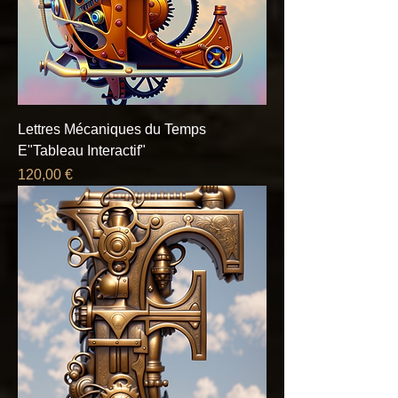
Lettres Mécaniques du Temps
E"Tableau Interactif"
Prix
120,00 €