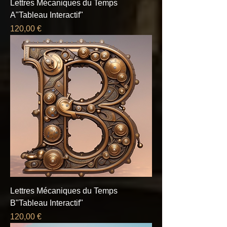
Lettres Mécaniques du Temps
A"Tableau Interactif"
Prix
120,00 €
Lettres Mécaniques du Temps
B"Tableau Interactif"
Prix
120,00 €