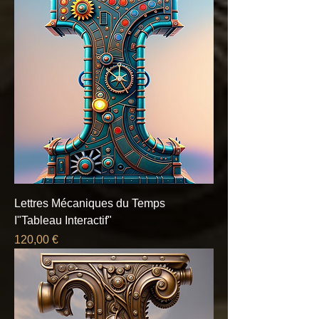
Lettres Mécaniques du Temps
I"Tableau Interactif"
Prix
120,00 €