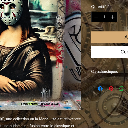
Quantité
*
A
Com
Caractéristiques
"Street Monas: Iconi
œuvres exclusives a
méticuleusement imp
une clarté sans pré
l'artiste, s'accompag
assurant son origine 
i', une collection où la Mona Lisa est réinventée
limitée, réserve aux 
 une audacieuse fusion entre le classique et