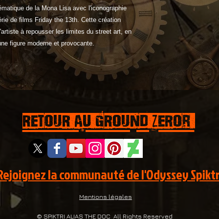
la rencontre du stre
blématique de la Mona Lisa avec l'iconographie
offrant une pièce ma
rie de films Friday the 13th. Cette création
galerie.
artiste à repousser les limites du street art, en
 une figure moderne et provocante.
RETOUR AU GROUND ZEROr
Rejoignez la communauté de l'Odyssey Spiktr
Mentions légales
© SPIKTRI ALIAS THE DOC All Rights Reserved