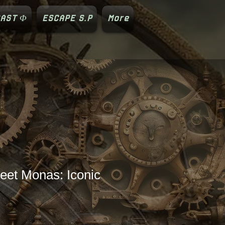
AST Φ
ESCAPE S.P
More
reet Monas: Iconic