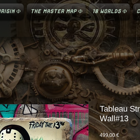
RIGIN Φ
THE MASTER MAP Φ
18 WORLDS Φ
C
Tableau St
Wall#13
Prix
499,00 €