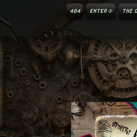
404
ENTER Φ
THE O