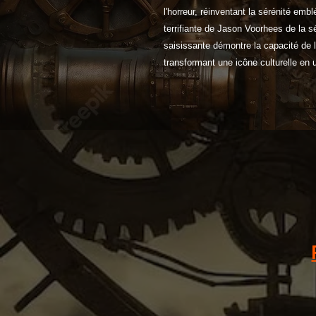
l'horreur, réinventant la sérénité em
terrifiante de Jason Voorhees de la sé
saisissante démontre la capacité de l'
transformant une icône culturelle en