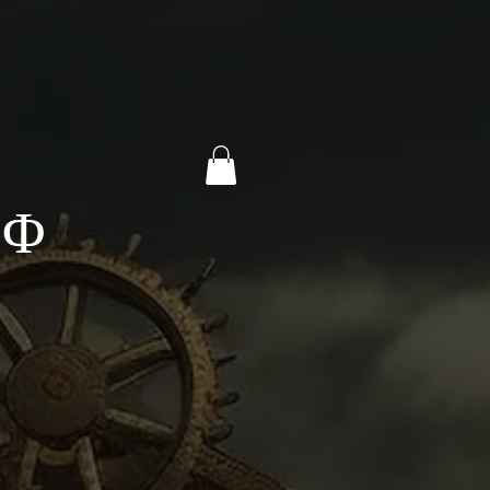
Y
D Φ