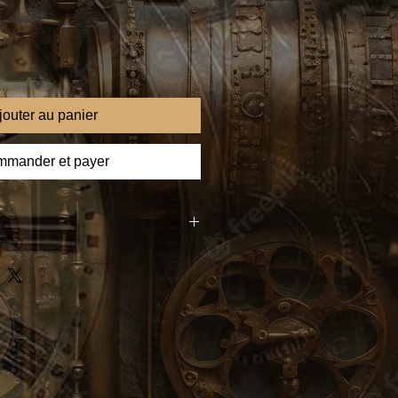
jouter au panier
mander et payer
c Walls" se distingue par ses
u format carré de 40x40 cm,
rimées sur verre acrylique pour
cédent. Chaque tableau, signé par
ne d'un certificat d'authenticité,
et sa singularité. Cette collection
'Gardiens de l'Art Éternel', incarne