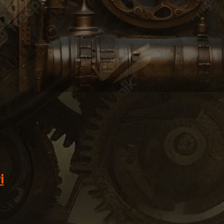
et art avec l'élégance du verre,
îtresse à tout espace de vie ou
i