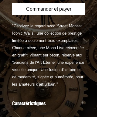
Commander et payer
"Captivez le regard avec 'Street Monas:
Iconic Walls', une collection de prestige
limitée à seulement trois exemplaires.
Chaque pièce, une Mona Lisa réinventée
en graffiti vibrant sur béton, réserve aux
'Gardiens de l'Art Éternel' une expérience
visuelle unique. Une fusion d'histoire et
de modernité, signée et numérotée, pour
les amateurs d'art urbain."
Caractéristiques
"Street Monas: Iconic Walls" se
distingue par ses œuvres exclusives
au format carré de 40x40 cm,