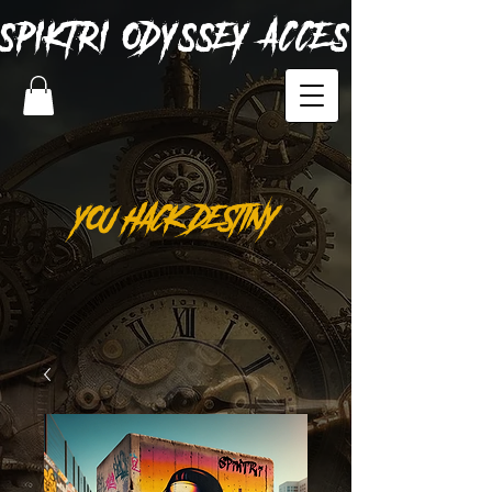
SPIKTRI
ODYSSEY ACCES
YOU HACK DESTINY