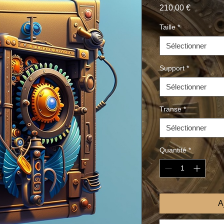
Prix
210,00 €
Taille
*
Sélectionner
Support
*
Sélectionner
Transe
*
Sélectionner
Quantité
*
A