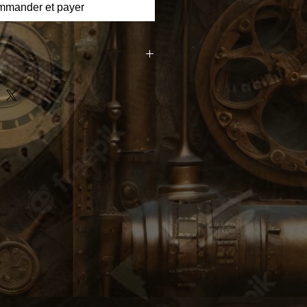
mander et payer
té du Bitkantik Spiktronien : Une
de 45 Œuvres Uniques, Authentifiées
cieux chef-d'œuvre issu de la
 du Musée Spiktri, est une
le interactive. Seulement 45
t, chacun authentifié par un QR
n unicité.