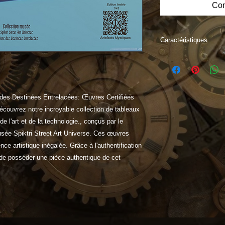
Com
Caractéristiques
"Explorez l'Éxclusivi
Collection Limitée 
par QR Code.
Chaque tableau, pré
e des Destinées Entrelacées: Œuvres Certifiées
Collection Bitkantik
couvrez notre incroyable collection de tableaux
expérience sensoriel
de l'art et de la technologie., conçus par le
exemplaires existen
code garantissant so
Musée Spiktri Street Art Universe. Ces œuvres
nce artistique inégalée. Grâce à l'authentification
de posséder une pièce authentique de cet