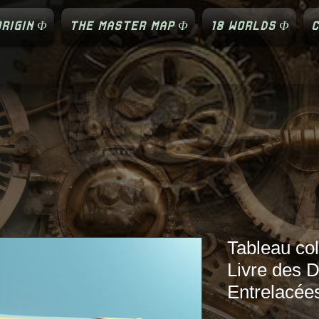
RIGIN Φ
THE MASTER MAP Φ
18 WORLDS Φ
C
Tableau col
Livre des 
Entrelacée