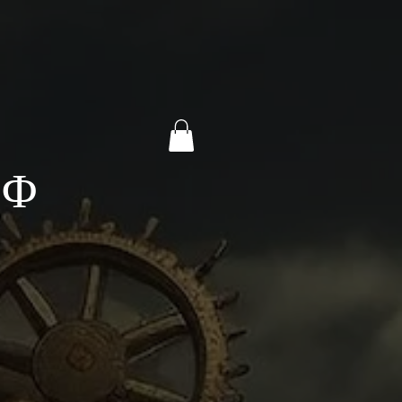
Y
D Φ