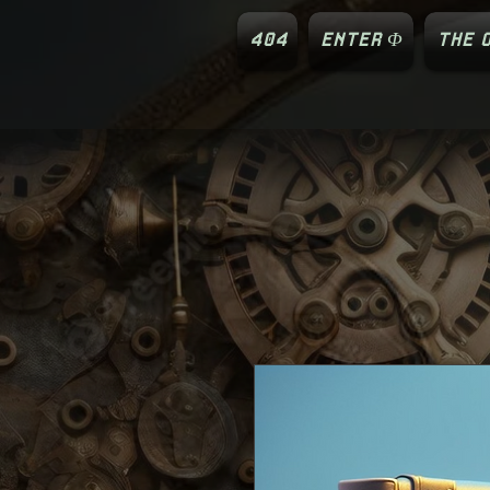
404
ENTER Φ
THE O