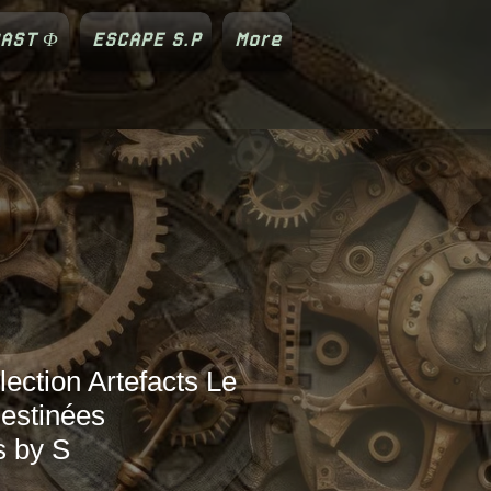
AST Φ
ESCAPE S.P
More
lection Artefacts Le
Destinées
s by S