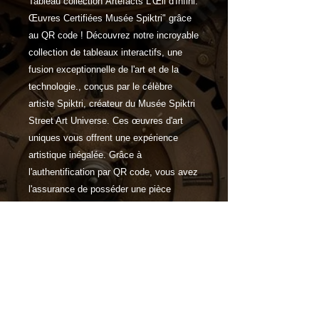
Tableau collection Artefacts L'Œil d'Infini:
Œuvres Certifiées Musée Spiktri" grâce
au QR code ! Découvrez notre incroyable
collection de tableaux interactifs, une
fusion exceptionnelle de l'art et de la
technologie., conçus par le célèbre
artiste Spiktri, créateur du Musée Spiktri
Street Art Universe. Ces œuvres d'art
uniques vous offrent une expérience
artistique inégalée. Grâce à
l'authentification par QR code, vous avez
l'assurance de posséder une pièce
authentique de cet univers artistique
exceptionnel.
Caractéristiques
"Explorez l'Éxclusivité du Bitkantik
Spiktronien : Une Collection Limitée