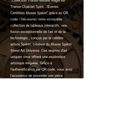
"Collection Transe Metalik Rager ou
Transe Chakrart Spirit : Œuvres
Certifiées Musée Spiktri" grâce au QR
code ! Découvrez notre incroyable
collection de tableaux interactifs, une
fusion exceptionnelle de l'art et de la
technologie., conçus par le célèbre
artiste Spiktri, créateur du Musée Spiktri
Street Art Universe. Ces œuvres d'art
uniques vous offrent une expérience
artistique inégalée. Grâce à
l'authentification par QR code, vous avez
l'assurance de posséder une pièce
authentique de cet univers artistique
exceptionnel.
Caractéristiques