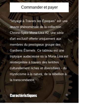
Commander et payer
"Voyage à Travers les Époques" est une
œuvre phénoménale de la collection
Chrono-Spktr Mona Lisa #2, une série
d'art exclusif offerte uniquement aux
membres du prestigieux groupe des
Gardiens Éternels. Ce tableau est une
triptyque audacieuse où la Mona Lisa est
réinterprétée à travers des lentilles
culturellement riches et diversifiées - du
mysticisme à la nature, de la rébellion à
la transcendance.
Caractéristiques
Diversité Artistique:
La Mona
Lisa est représentée en icône