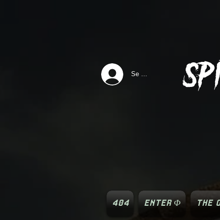
SP
Se connecter
404
ENTER Φ
THE O