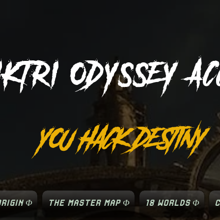
IKTRI
ODYSSEY AC
YOU HACK DESTINY
RIGIN Φ
THE MASTER MAP Φ
18 WORLDS Φ
C