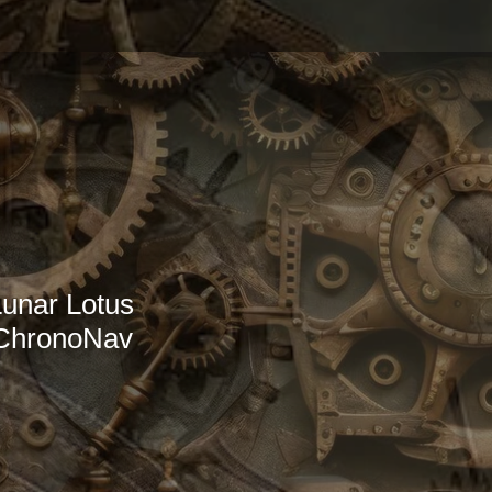
Lunar Lotus
 ChronoNav