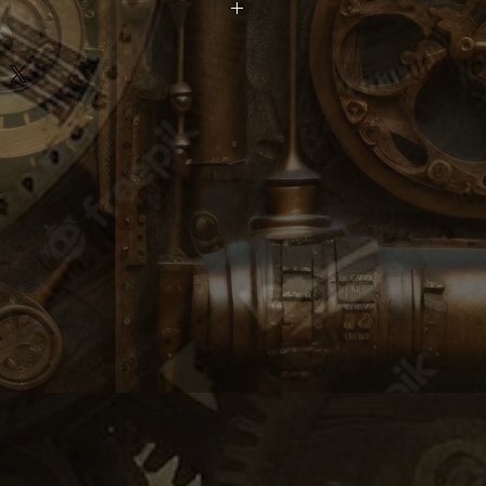
venture et devenez collectionneur
 un morceau du musée Spiktri !
noNav est une invitation à
du multivers spiktronien. Les détails
uleurs vibrantes vous immergent
xplorés. Saisissez cette
de posséder un morceau d'histoire
sez libre cours à votre imagination."