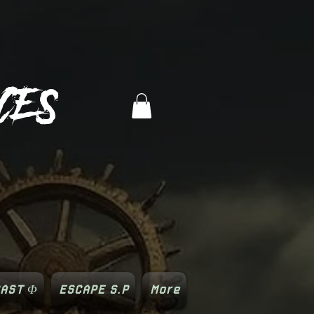
CES
AST Φ
ESCAPE S.P
More