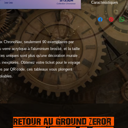
Caractéristiques
"Embarquez dans l'a
en vous appropriant
Chaque tableau Chro
explorer les confins 
captivants et les co
eaux ChronoNav, seulement 90 exemplaires par
dans des mondes ine
 verre acrylique à l'aluminium brossé, et la taille
opportunité unique 
interstellaire et lais
ces uniques sont plus qu'une décoration murale ;
 inexplorés. Obtenez votre ticket pour le voyage
fiés par QR code, ces tableaux vous plongent
liables.
RETOUR AU GROUND ZEROr