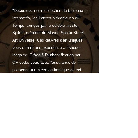
"Découvrez notre collection de tableaux
interactifs, les Lettres Mécaniques du
Temps, conçus par le célèbre artiste
Spiktri, créateur du Musée Spiktri Street
Art Universe. Ces œuvres d'art uniques
vous offrent une expérience artistique
inégalée. Grâce à l'authentification par
QR code, vous avez l'assurance de
posséder une pièce authentique de cet
univers artistique exceptionnel.
Caractéristiques
Choisissez parmi une gamme de
supports de haute qualité,
notamment le verre acrylique et
l'aluminium brossé, ainsi que
différentes tailles pour adapter votre