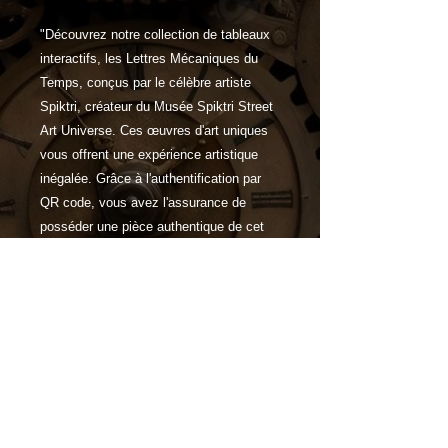
"Découvrez notre collection de tableaux
interactifs, les Lettres Mécaniques du
Temps, conçus par le célèbre artiste
Spiktri, créateur du Musée Spiktri Street
Art Universe. Ces œuvres d'art uniques
vous offrent une expérience artistique
inégalée. Grâce à l'authentification par
QR code, vous avez l'assurance de
posséder une pièce authentique de cet
univers artistique exceptionnel.
Caractéristiques
Choisissez parmi une gamme de
supports de haute qualité,
notamment le verre acrylique et
l'aluminium brossé, ainsi que
différentes tailles pour adapter votre