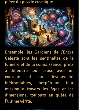
pièce du puzzle cosmique.
Ensemble, les Gardiens de l'Encre
Céleste sont les sentinelles de la
lumière et de la connaissance, prêts
à défendre leur cause avec un
courage et un dévouement
inébranlables, perpétuant leur
mission à travers les âges et les
dimensions, toujours en quête de
l'ultime vérité.