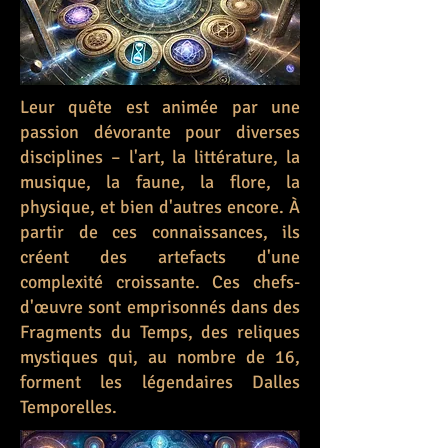
Leur quête est animée par une
passion dévorante pour diverses
disciplines – l'art, la littérature, la
musique, la faune, la flore, la
physique, et bien d'autres encore. À
partir de ces connaissances, ils
créent des artefacts d'une
complexité croissante. Ces chefs-
d'œuvre sont emprisonnés dans des
Fragments du Temps, des reliques
mystiques qui, au nombre de 16,
forment les légendaires Dalles
Temporelles.