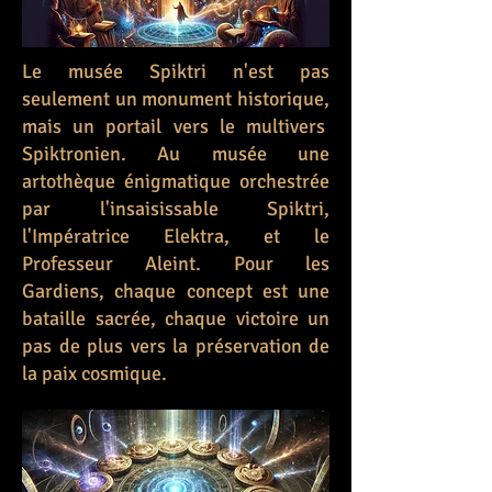
Le musée Spiktri n'est pas
seulement un monument historique,
mais un portail vers le multivers
Spiktronien. Au musée une
artothèque énigmatique orchestrée
par l'insaisissable Spiktri,
l'Impératrice Elektra, et le
Professeur Aleint. Pour les
Gardiens, chaque concept est une
bataille sacrée, chaque victoire un
pas de plus vers la préservation de
la paix cosmique.