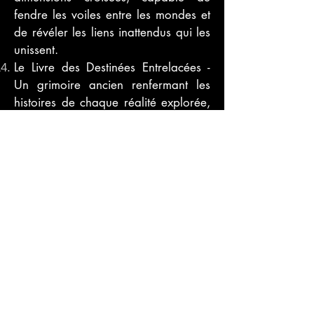
fendre les voiles entre les mondes et
de révéler les liens inattendus qui les
unissent.
Le Livre des Destinées Entrelacées -
Un grimoire ancien renfermant les
histoires de chaque réalité explorée,
ainsi que la capacité de prévoir et
d'influencer les chemins futurs à
travers les multivers.
L'Orbe d'Équilibre Cosmique - Une
sphère de cristal qui maintient
l'équilibre entre les dimensions,
capable d'apaiser les tempêtes
dimensionnelles et de restaurer
l'harmonie entre les mondes en
conflit.
Ces artefacts, chargés de