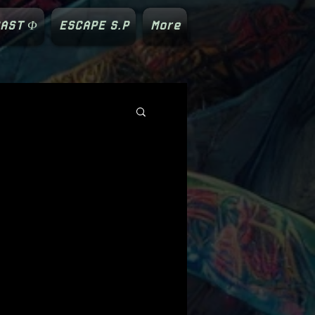
AST Φ
ESCAPE S.P
More