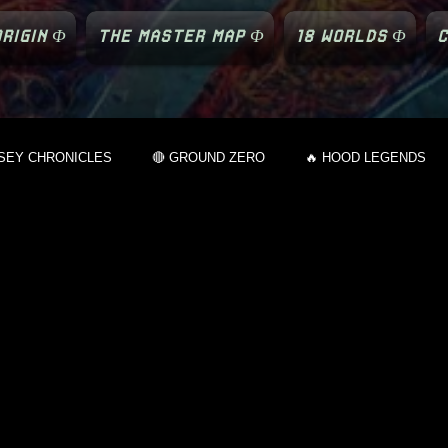
RIGIN Φ
THE MASTER MAP Φ
18 WORLDS Φ
C
SEY CHRONICLES
🔴 GROUND ZERO
🔥 HOOD LEGENDS
 STREET VIBES
🔥 WALL TALK