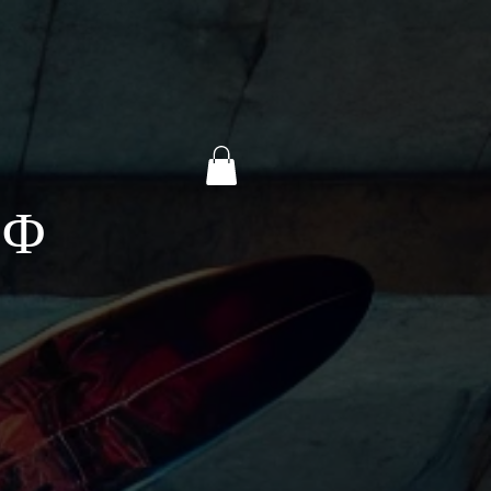
Y
D Φ