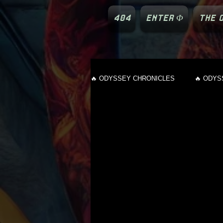
404
ENTER Φ
THE O
🔥 ODYSSEY CHRONICLES
🔥 ODYS
🎭 BACKSTAGE ODYSSEY
🛸