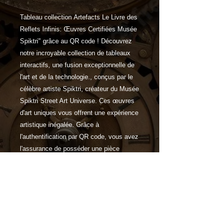
Tableau collection Artefacts Le Livre des
Reflets Infinis: Œuvres Certifiées Musée
Spiktri" grâce au QR code ! Découvrez
notre incroyable collection de tableaux
interactifs, une fusion exceptionnelle de
l'art et de la technologie., conçus par le
célèbre artiste Spiktri, créateur du Musée
Spiktri Street Art Universe. Ces œuvres
d'art uniques vous offrent une expérience
artistique inégalée. Grâce à
l'authentification par QR code, vous avez
l'assurance de posséder une pièce
authentique de cet univers artistique
exceptionnel.
Caractéristiques
"Explorez l'Éxclusivité du Bitkantik